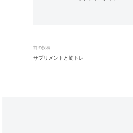
投
前の投稿
稿
サプリメントと筋トレ
ナ
ビ
ゲ
ー
シ
ョ
ン