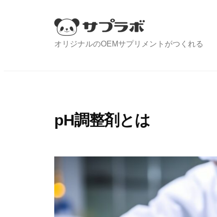
コ
ン
テ
オリジナルのOEMサプリメントがつくれる
ン
ツ
へ
ス
キ
pH調整剤とは
ッ
プ