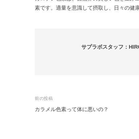
素です。適量を意識して摂取し、日々の健
サプラボスタッフ：HIR
投
前の投稿
稿
カラメル色素って体に悪いの？
ナ
ビ