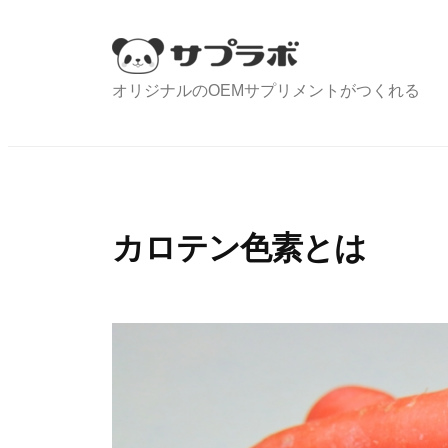
コ
ン
テ
オリジナルのOEMサプリメントがつくれる
ン
ツ
へ
ス
キ
カロテン色素とは
ッ
プ