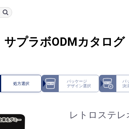
サプラボODMカタログ
パッケージ
パ
処方選択
デザイン選択
決
レトロステレオ