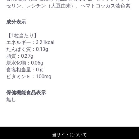
セリン、レシチン（大豆由来）、ヘマトコッカス藻色素
成分表示
【1粒当たり】
エネルギー：3.21kcal
たんぱく質：0.13g
脂質：0.27g
炭水化物：0.06g
食塩相当量：0ｇ
ビタミンＥ：100mg
保健機能食品表示
無し
当サイトについて