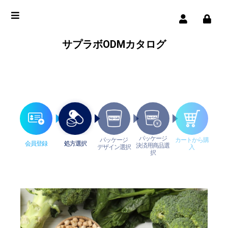
サプラボODMカタログ
パッケージ
パッケージ
カートから購
会員登録
処方選択
決済用商品選
デザイン選択
入
択